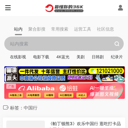
站内
聚合影搜
常用搜索
运营工具
社区信息
在线影视
电影下载
4K蓝光
美剧
日韩剧
纪录片
标签：中国行
《帕丁顿熊3》欢乐中国行 逛吃打卡品