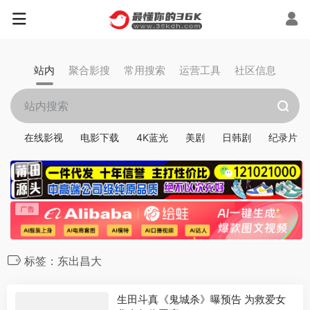
站内
聚合影搜
常用搜索
运营工具
社区信息
在线影视
电影下载
4K蓝光
美剧
日韩剧
纪录片
标签：东出昌大
生田斗真《鬼城杀》曝预告 为救爱女