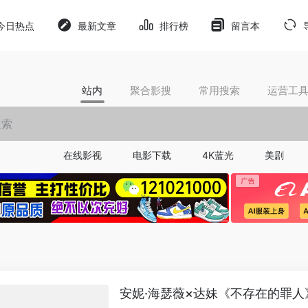
今日热点
最新文章
排行榜
留言本
站内
聚合影搜
常用搜索
运营工
在线影视
电影下载
4K蓝光
美剧
安妮·海瑟薇×达妹《不存在的罪人》定