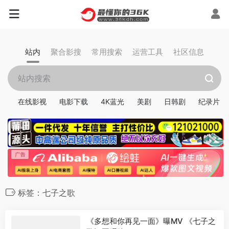
站内
聚合影搜
常用搜索
运营工具
社区信息
在线影视
电影下载
4K蓝光
美剧
日韩剧
纪录片
标签：七子之歌
《多想和你再见一面》曝MV 《七子之