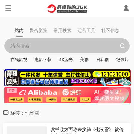
站内
聚合影搜
常用搜索
运营工具
社区信息
在线影视
电影下载
4K蓝光
美剧
日韩剧
纪录片
标签：七夜雪
虞书欣方面称未接触《七夜雪》 被传