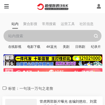
站内
聚合影搜
常用搜索
运营工具
社区信息
在线影视
电影下载
4K蓝光
美剧
日韩剧
纪录片
标签：一句顶一万句之老詹
管虎两部新片曝光 改编刘慈欣、刘震