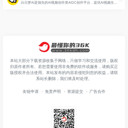
白日梦AI是领先的AI视频创作类AIGC创作平台，提供AI视频生成、AI视频编辑、AI视频制作等服务，帮助用户快速创作出高质量的AI视频内容。
本站大部分下载资源收集于网络，只做学习和交流使用，版权
归原作者所有。若您需要使用非免费的软件或服务，请购买正
版授权并合法使用。本站发布的内容若侵犯到您的权益，请联
系站长删除，我们将及时处理。
友链申请
免责声明
资源提交
广告合作