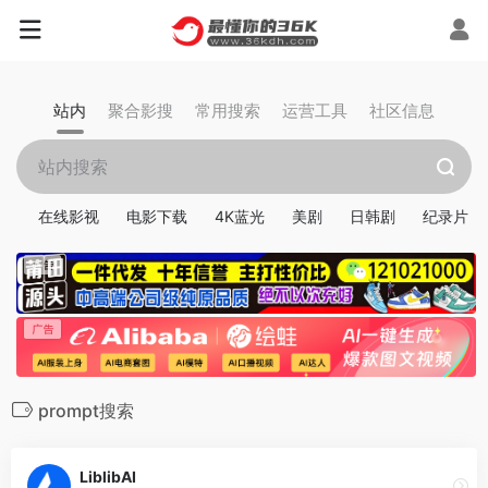
站内
聚合影搜
常用搜索
运营工具
社区信息
在线影视
电影下载
4K蓝光
美剧
日韩剧
纪录片
prompt搜索
LiblibAI