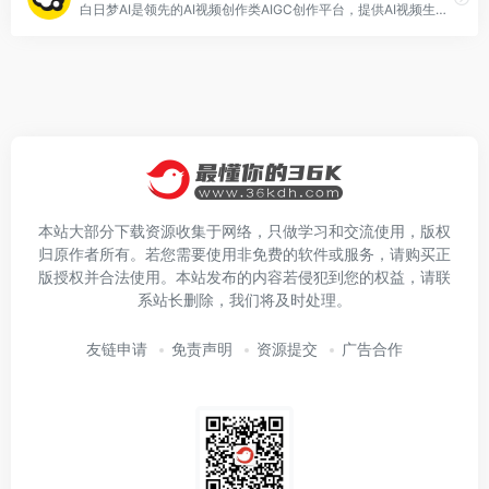
白日梦AI是领先的AI视频创作类AIGC创作平台，提供AI视频生成、AI视频编辑、AI视频制作等服务，帮助用户快速创作出高质量的AI视频内容。
本站大部分下载资源收集于网络，只做学习和交流使用，版权
归原作者所有。若您需要使用非免费的软件或服务，请购买正
版授权并合法使用。本站发布的内容若侵犯到您的权益，请联
系站长删除，我们将及时处理。
友链申请
免责声明
资源提交
广告合作