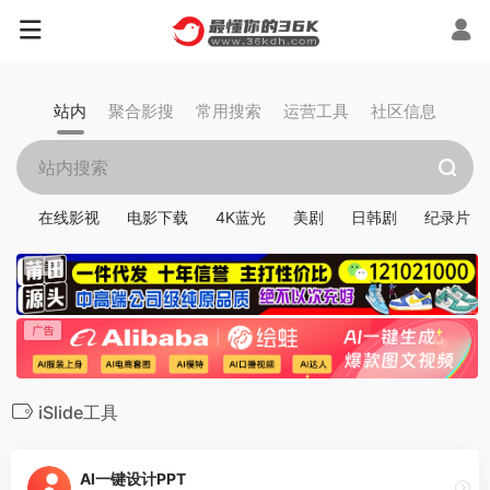
站内
聚合影搜
常用搜索
运营工具
社区信息
在线影视
电影下载
4K蓝光
美剧
日韩剧
纪录片
iSlide工具
AI一键设计PPT