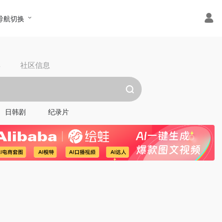
导航切换
具
社区信息
日韩剧
纪录片