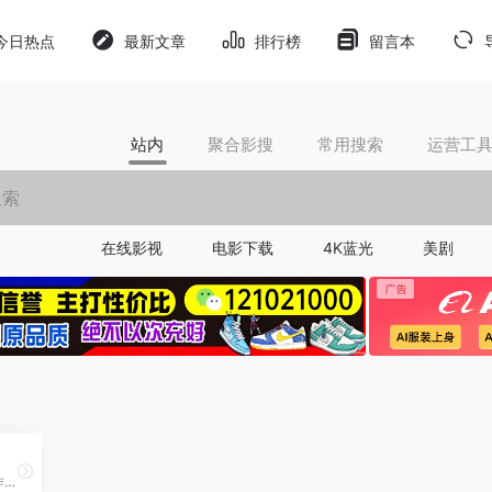
今日热点
最新文章
排行榜
留言本
站内
聚合影搜
常用搜索
运营工
在线影视
电影下载
4K蓝光
美剧
白日梦AI是领先的AI视频创作类AIGC创作平台，提供AI视频生成、AI视频编辑、AI视频制作等服务，帮助用户快速创作出高质量的AI视频内容。