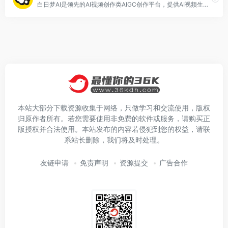
白日梦AI是领先的AI视频创作类AIGC创作平台，提供AI视频生成、AI视频编辑、AI视频制作等服务，帮助用户快速创作出高质量的AI视频内容。
本站大部分下载资源收集于网络，只做学习和交流使用，版权
归原作者所有。若您需要使用非免费的软件或服务，请购买正
版授权并合法使用。本站发布的内容若侵犯到您的权益，请联
系站长删除，我们将及时处理。
友链申请
免责声明
资源提交
广告合作