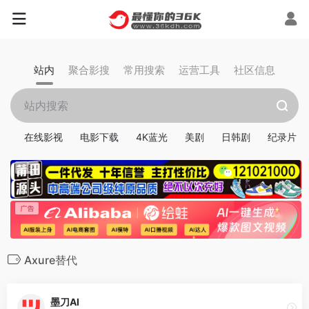
站内
聚合影搜
常用搜索
运营工具
社区信息
在线影视
电影下载
4K蓝光
美剧
日韩剧
纪录片
Axure替代
墨刀AI