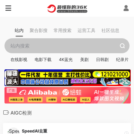
站内
聚合影搜
常用搜索
运营工具
社区信息
在线影视
电影下载
4K蓝光
美剧
日韩剧
纪录片
AIGC检测
SpeedAI去重