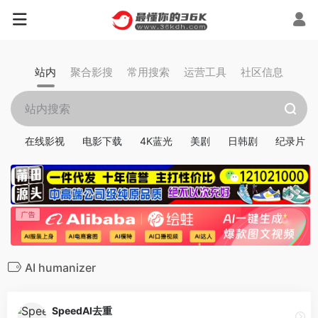
站内
聚合影搜
常用搜索
运营工具
社区信息
在线影视
电影下载
4K蓝光
美剧
日韩剧
纪录片
AI humanizer
SpeedAI去重