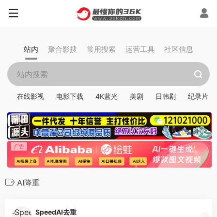
站内
聚合影搜
常用搜索
运营工具
社区信息
在线影视
电影下载
4K蓝光
美剧
日韩剧
纪录片
AI降重
SpeedAI去重