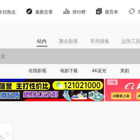
今日热点
最新文章
排行榜
留言本
站内
聚合影搜
常用搜索
运营工
在线影视
电影下载
4K蓝光
美剧
哔哩哔哩自研的AI视频创作产品，该产品面向B站广大UP主设计，主打轻量化、智能化创作体验，界面简洁易上手