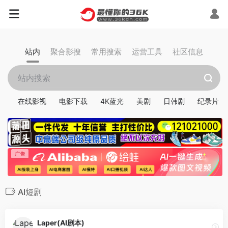
站内
聚合影搜
常用搜索
运营工具
社区信息
在线影视
电影下载
4K蓝光
美剧
日韩剧
纪录片
AI短剧
Laper(AI剧本)