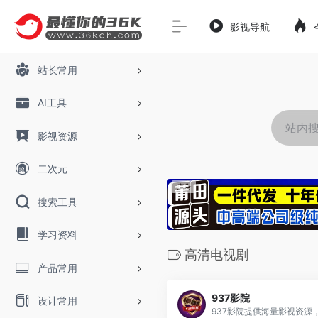
影视导航
站长常用
AI工具
影视资源
二次元
搜索工具
学习资料
高清电视剧
产品常用
937影院
设计常用