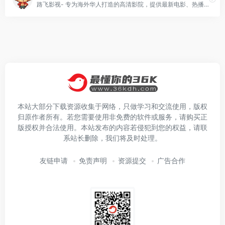
路飞影视- 专为海外华人打造的高清影院，提供最新电影、热播电视剧、综艺、动漫免费在线观看。网站资源丰富，涵盖动作片、科幻片、爱情片、纪录片等各类影视，实时更新，全网同步。无需注册，极速播放，无广告干扰，让您畅享高清观影体验。支持手机、平板、电脑在线观看，随时随地追剧无忧，尽享流畅播放与极致视觉盛宴！
本站大部分下载资源收集于网络，只做学习和交流使用，版权
归原作者所有。若您需要使用非免费的软件或服务，请购买正
版授权并合法使用。本站发布的内容若侵犯到您的权益，请联
系站长删除，我们将及时处理。
友链申请
免责声明
资源提交
广告合作