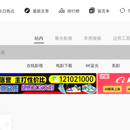
今日热点
最新文章
排行榜
留言本
站内
聚合影搜
常用搜索
运营工
在线影视
电影下载
4K蓝光
美剧
助手，一站式拆书、润色、改写、扩写，小说转剧本