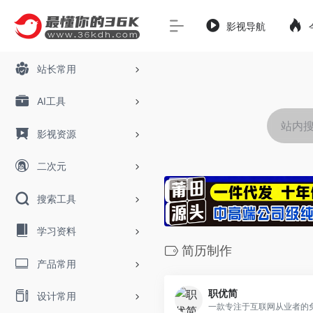
影视导航
站长常用
AI工具
影视资源
二次元
搜索工具
学习资料
简历制作
产品常用
职优简
设计常用