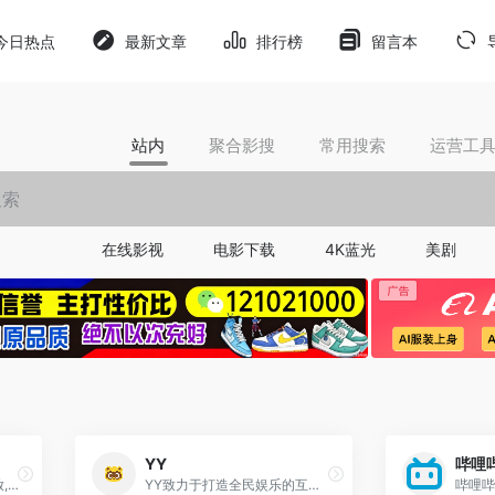
今日热点
最新文章
排行榜
留言本
站内
聚合影搜
常用搜索
运营工
在线影视
电影下载
4K蓝光
美剧
YY
哔哩
7tdy,电影,免费电影,在线播放,久久视频,主播视频,直播
YY致力于打造全民娱乐的互动直播平台，以多样的美女互动、优质的直播内容、极致的互动体验，满足用户音乐、舞蹈、户外等直播及绝地求生、王者荣耀等热门游戏直播的观看需求。