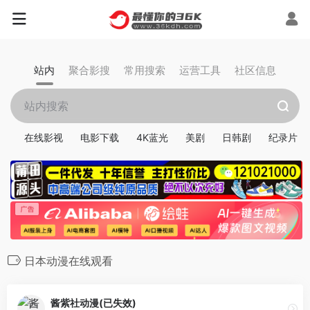
站内
聚合影搜
常用搜索
运营工具
社区信息
在线影视
电影下载
4K蓝光
美剧
日韩剧
纪录片
日本动漫在线观看
酱紫社动漫(已失效)