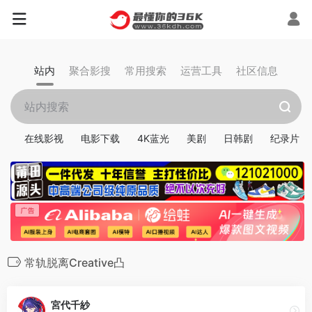
站内
聚合影搜
常用搜索
运营工具
社区信息
在线影视
电影下载
4K蓝光
美剧
日韩剧
纪录片
常轨脱离Creative凸
宮代千紗