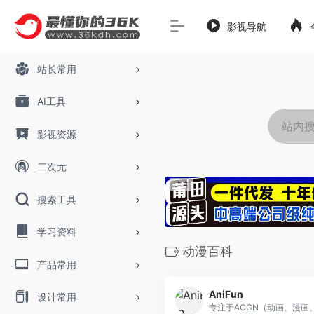
影视导航
站长常用
AI工具
影视资源
二次元
搜索工具
学习资料
动漫百科
产品常用
AniFun
设计常用