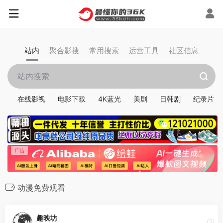
站内
聚合影搜
常用搜索
运营工具
社区信息
在线影视
电影下载
4K蓝光
美剧
日韩剧
纪录片
动漫免费观看
趣映坊