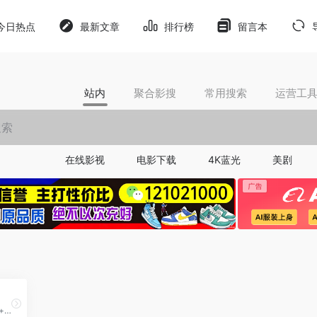
今日热点
最新文章
排行榜
留言本
站内
聚合影搜
常用搜索
运营工
在线影视
电影下载
4K蓝光
美剧
AI 视频创作平台, “无限画布 + 节点工作流”，支持人机协同与 AI Agent 全自动生成，主打高可控、全链路、工业化视频生产。